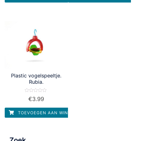
Plastic vogelspeeltje.
Rubia.
Waardering
€
3.99
0
uit
5
TOEVOEGEN AAN WINKELWAGEN
Zoek