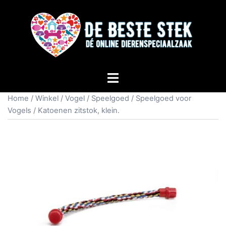
Home
/
Winkel
/
Vogel
/
Speelgoed
/
Speelgoed voor
Vogels
/ Katoenen zitstok, klein.