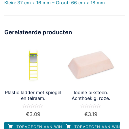
Klein: 37 cm x 16 mm – Groot: 66 cm x 18 mm
Gerelateerde producten
Plastic ladder met spiegel
Iodine piksteen.
en telraam.
Achthoekig, roze.
Waardering
Waardering
€
3.09
€
3.19
0
0
uit
uit
5
5
TOEVOEGEN AAN WINKELWAGEN
TOEVOEGEN AAN WINKEL