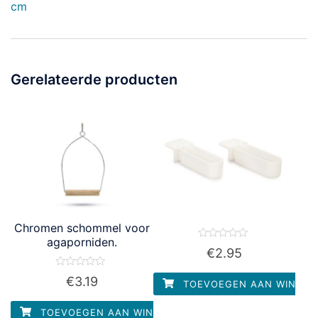
cm
Gerelateerde producten
Chromen schommel voor
agaporniden.
Waardering
€
2.95
0
uit
5
Waardering
€
3.19
TOEVOEGEN AAN WINKEL
0
uit
5
TOEVOEGEN AAN WINKELWAGEN