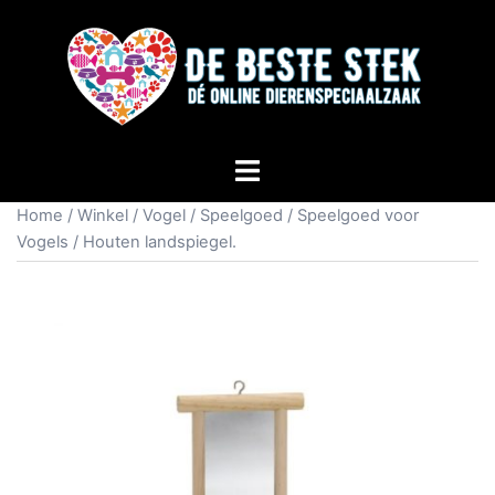
Home
/
Winkel
/
Vogel
/
Speelgoed
/
Speelgoed voor
Vogels
/ Houten landspiegel.