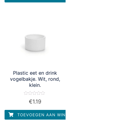
Plastic eet en drink
vogelbakje. Wit, rond,
klein.
Waardering
€
1.19
0
uit
5
TOEVOEGEN AAN WINKELWAGEN