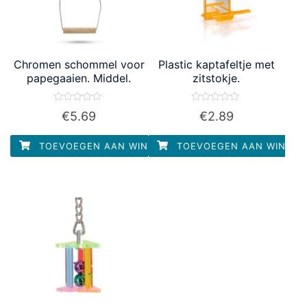
Chromen schommel voor
Plastic kaptafeltje met
papegaaien. Middel.
zitstokje.
Waardering
Waardering
€
5.69
€
2.89
0
0
uit
uit
5
5
TOEVOEGEN AAN WINKELWAGEN
TOEVOEGEN AAN WINKEL