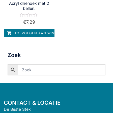
Acryl driehoek met 2
bellen.
Waardering
€
7.29
0
uit
5
TOEVOEGEN AAN WINKELWAGEN
Zoek
CONTACT & LOCATIE
De Beste Stek