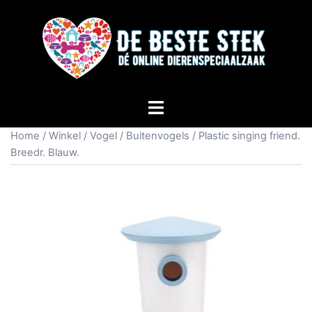
Home
/
Winkel
/
Vogel
/
Buitenvogels
/ Plastic singing friend.
Breedr. Blauw.