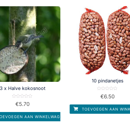
10 pindanetjes
3 x Halve kokosnoot
Waardering
€
6.50
0
uit
Waardering
€
5.70
5
0
TOEVOEGEN AAN WIN
uit
5
OEVOEGEN AAN WINKELWAGEN