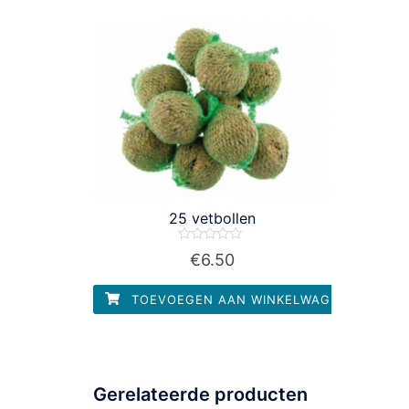
25 vetbollen
Waardering
€
6.50
0
uit
5
TOEVOEGEN AAN WINKELWAGEN
Gerelateerde producten