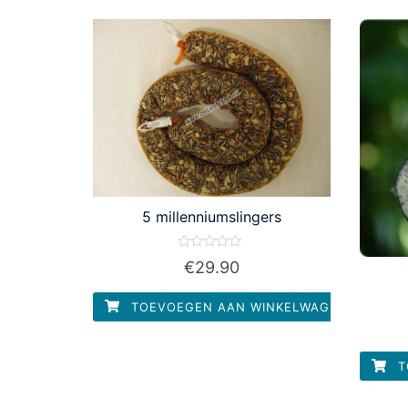
5 millenniumslingers
Waardering
€
29.90
0
uit
5
TOEVOEGEN AAN WINKELWAGEN
T