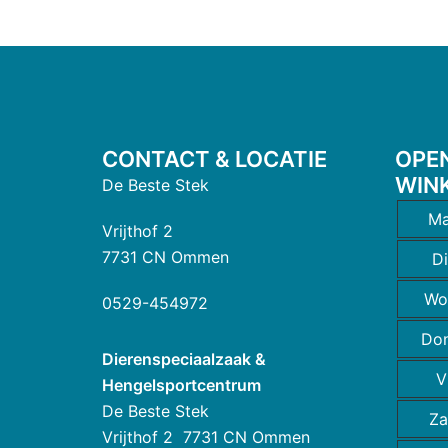
CONTACT & LOCATIE
OPE
WIN
De Beste Stek
Ma
Vrijthof 2
7731 CN Ommen
D
Wo
0529-454972
Do
Dierenspeciaalzaak &
V
Hengelsportcentrum
De Beste Stek
Za
Vrijthof 2 7731 CN Ommen