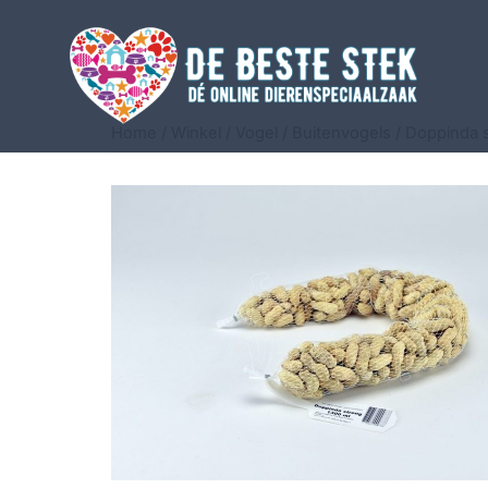
Home
/
Winkel
/
Vogel
/
Buitenvogels
/ Doppinda s