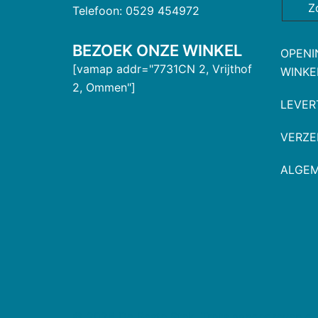
Z
Telefoon: 0529 454972
BEZOEK ONZE WINKEL
OPENI
[vamap addr="7731CN 2, Vrijthof
WINKE
2, Ommen"]
LEVER
VERZE
ALGE
© 2026 De Beste Stek. Trots aangedreven d