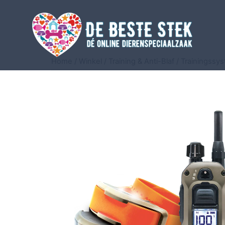
Home
/
Winkel
/
Training & Anti-Blaf
/
Trainingssy