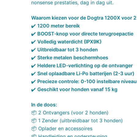
nonsense prestaties, dag in dag uit.
Waarom kiezen voor de Dogtra 1200X voor 
✔️
1200 meter bereik
✔️
BOOST-knop voor directe terugroepactie
✔️
Volledig waterdicht (IPX9K)
✔️
Uitbreidbaar tot 3 honden
✔️
Sterke metalen beschermhoes
✔️
Heldere LED-verlichting op de ontvanger
✔️
Snel oplaadbare Li-Po batterijen (2-3 uur)
✔️
Precieze controle: 0-100 instelbare nivea
✔️
Geschikt voor honden vanaf 15 kg
In de doos:
📦 2 Ontvangers (voor 2 honden)
📦 1 Zender (uitbreidbaar tot 3 honden)
📦 Oplader en accessoires
📦 Handleiding en ondersteuning