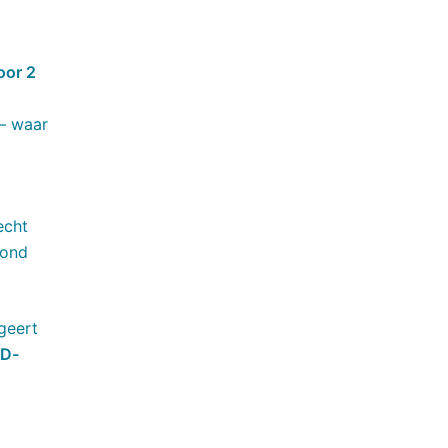
oor 2
 — waar
echt
hond
geert
D-