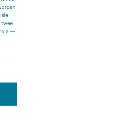
tworpen
isie
f twee
trole —