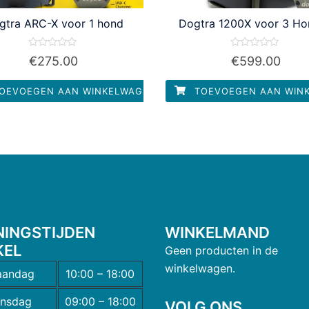
gtra ARC-X voor 1 hond
Dogtra 1200X voor 3 H
Waardering
Waardering
€
275.00
€
599.00
0
0
uit
uit
5
5
OEVOEGEN AAN WINKELWAGEN
TOEVOEGEN AAN WIN
NINGSTIJDEN
WINKELMAND
KEL
Geen producten in de
winkelwagen.
andag
10:00 – 18:00
insdag
09:00 – 18:00
VOLG ONS