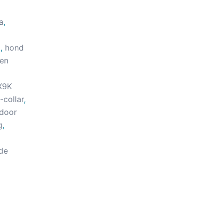
a
,
d
,
hond
en
X9K
-collar
,
door
g
,
de