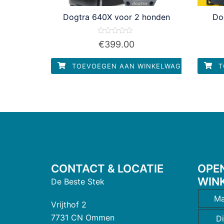
Dogtra 640X voor 2 honden
Do
Waardering
€
399.00
0
uit
5
TOEVOEGEN AAN WINKELWAGEN
T
CONTACT & LOCATIE
OPE
WIN
De Beste Stek
Ma
Vrijthof 2
7731 CN Ommen
D