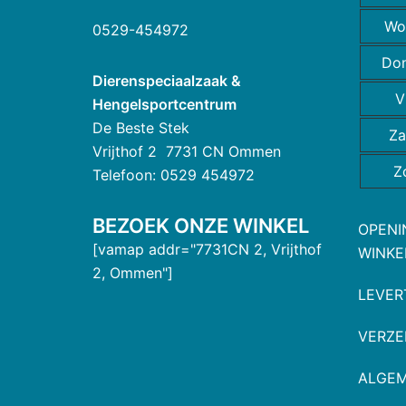
Wo
0529-454972
Do
Dierenspeciaalzaak &
V
Hengelsportcentrum
De Beste Stek
Za
Vrijthof 2 7731 CN Ommen
Z
Telefoon: 0529 454972
BEZOEK ONZE WINKEL
OPENI
[vamap addr="7731CN 2, Vrijthof
WINKE
2, Ommen"]
LEVER
VERZE
ALGE