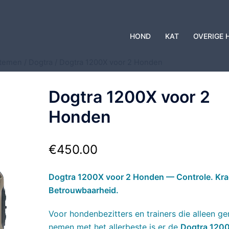
HOND
KAT
OVERIGE 
stemen
/
Dogtra
/ Dogtra 1200X voor 2 Honden
Dogtra 1200X voor 2
Honden
€
450.00
Dogtra 1200X voor 2 Honden — Controle. Kra
Betrouwbaarheid.
Voor hondenbezitters en trainers die alleen g
nemen met het allerbeste is er de
Dogtra 1200