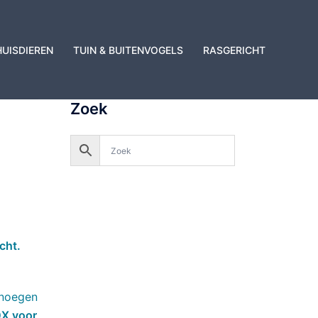
HUISDIEREN
TUIN & BUITENVOGELS
RASGERICHT
Zoek
cht.
enoegen
X voor