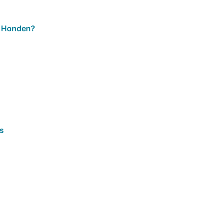
2 Honden?
us