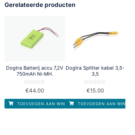
Gerelateerde producten
Dogtra Batterij accu 7,2V
Dogtra Splitter kabel 3,5-
750mAh Ni-MH.
3,5
Waardering
Waardering
€
44.00
€
15.00
0
0
uit
uit
5
5
TOEVOEGEN AAN WINKELWAGEN
TOEVOEGEN AAN WINKEL