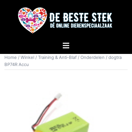
Home
/
Winkel
/
Training & Anti-Blaf
/
Onderdelen
/ dogtra
BP74R Accu