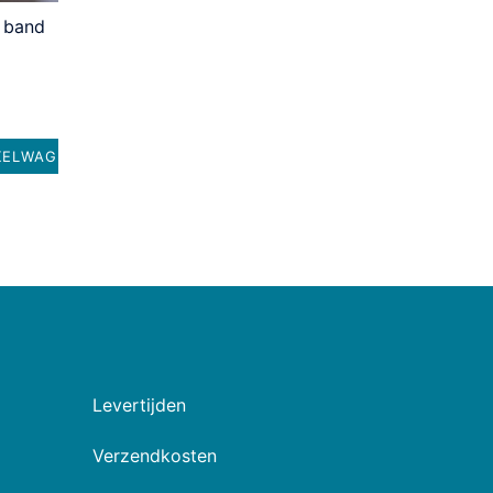
f band
KELWAGEN
Levertijden
Verzendkosten