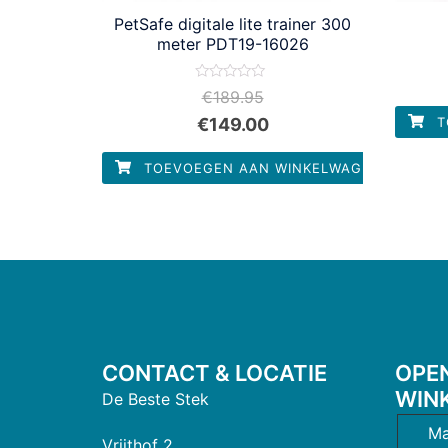
PetSafe digitale lite trainer 300
meter PDT19-16026
Waardering
€
189.95
0
uit
€
149.00
T
5
TOEVOEGEN AAN WINKELWAGEN
CONTACT & LOCATIE
OPE
WIN
De Beste Stek
Ma
Vrijthof 2