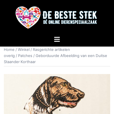
Home
/
Winkel
/
Rasgerichte artikelen
overig
/
Patches
/ Geborduurde Afbeelding van een Duitse
Staander Korthaar