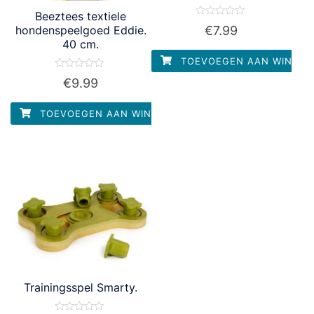
Beeztees textiele
Waardering
€
7.99
hondenspeelgoed Eddie.
0
40 cm.
uit
5
TOEVOEGEN AAN WINKEL
Waardering
€
9.99
0
uit
5
TOEVOEGEN AAN WINKELWAGEN
Trainingsspel Smarty.