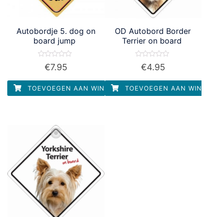
Autobordje 5. dog on
OD Autobord Border
board jump
Terrier on board
Waardering
Waardering
€
7.95
€
4.95
0
0
uit
uit
5
5
TOEVOEGEN AAN WINKELWAGEN
TOEVOEGEN AAN WINKEL