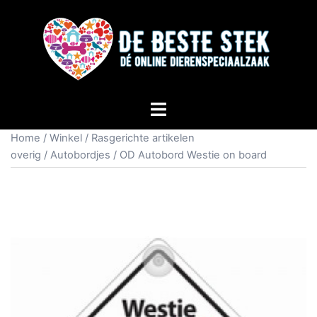
Home
/
Winkel
/
Rasgerichte artikelen
overig
/
Autobordjes
/ OD Autobord Westie on board