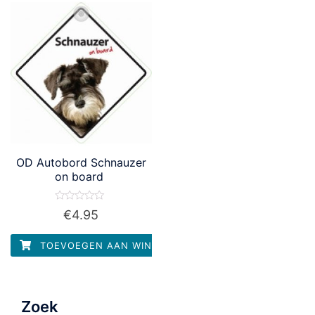
OD Autobord Schnauzer
on board
Waardering
€
4.95
0
uit
5
TOEVOEGEN AAN WINKELWAGEN
Zoek