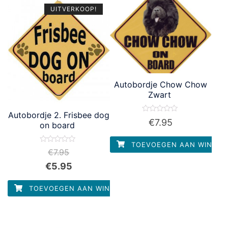
UITVERKOOP!
Autobordje Chow Chow
Zwart
Autobordje 2. Frisbee dog
Waardering
€
7.95
on board
0
uit
5
TOEVOEGEN AAN WINKEL
Waardering
€
7.95
0
uit
€
5.95
5
TOEVOEGEN AAN WINKELWAGEN