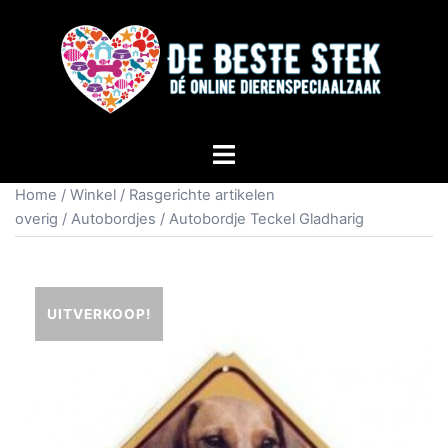
Home
/
Winkel
/
Rasgerichte artikelen
overig
/
Autobordjes
/ Autobordje Teckel Gladharig
UITVERKOOP!