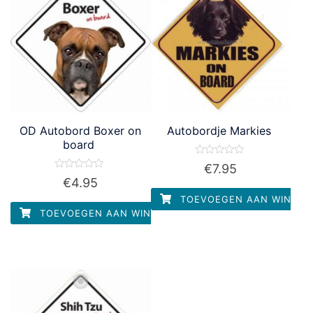
OD Autobord Boxer on
Autobordje Markies
board
Waardering
€
7.95
0
Waardering
€
4.95
uit
0
5
uit
TOEVOEGEN AAN WINKEL
5
TOEVOEGEN AAN WINKELWAGEN