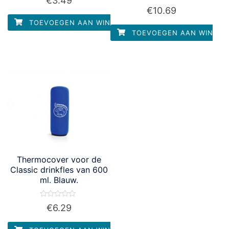
€
3.49
0
Waardering
€
10.69
uit
0
5
uit
TOEVOEGEN AAN WINKELWAGEN
5
TOEVOEGEN AAN WINKEL
Thermocover voor de
Classic drinkfles van 600
ml. Blauw.
Waardering
€
6.29
0
uit
5