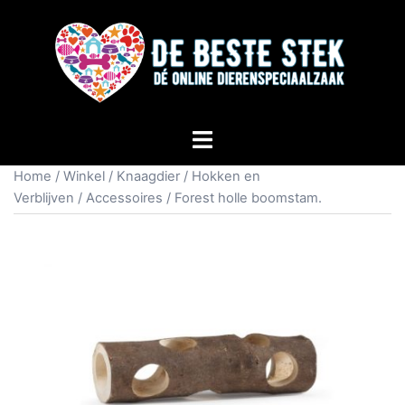
Home
/
Winkel
/
Knaagdier
/
Hokken en
Verblijven
/
Accessoires
/ Forest holle boomstam.