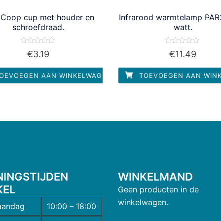
 Coop cup met houder en
Infrarood warmtelamp PAR
schroefdraad.
watt.
Waardering
Waardering
€
3.19
€
11.49
0
0
uit
uit
5
5
OEVOEGEN AAN WINKELWAGEN
TOEVOEGEN AAN WIN
NINGSTIJDEN
WINKELMAND
KEL
Geen producten in de
winkelwagen.
andag
10:00 – 18:00