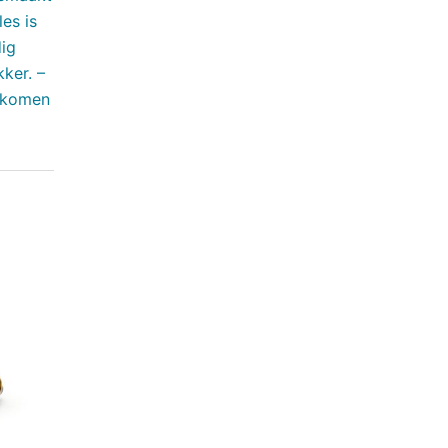
es is
dig
kker. –
orkomen