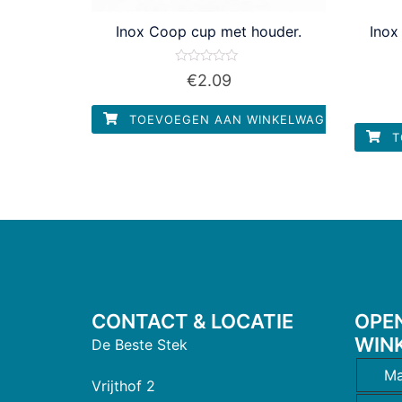
Inox Coop cup met houder.
Inox
Waardering
€
2.09
0
uit
5
TOEVOEGEN AAN WINKELWAGEN
T
CONTACT & LOCATIE
OPE
WIN
De Beste Stek
Ma
Vrijthof 2