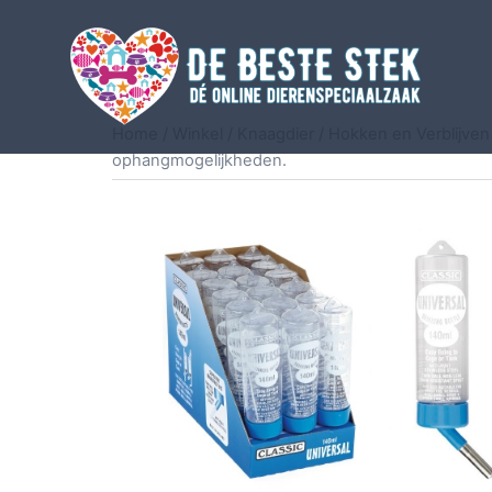
Home
/
Winkel
/
Knaagdier
/
Hokken en Verblijven
ophangmogelijkheden.