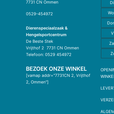
7731 CN Ommen
D
Wo
0529-454972
Do
Dierenspeciaalzaak &
V
Hengelsportcentrum
De Beste Stek
Za
Vrijthof 2 7731 CN Ommen
Z
Telefoon: 0529 454972
BEZOEK ONZE WINKEL
OPENI
[vamap addr="7731CN 2, Vrijthof
WINKE
2, Ommen"]
LEVER
VERZE
ALGE