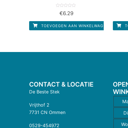
Waardering
€
6.29
0
uit
5
TOEVOEGEN AAN WINKELWAGEN
T
CONTACT & LOCATIE
OPE
WIN
De Beste Stek
Ma
Vrijthof 2
7731 CN Ommen
D
Wo
0529-454972