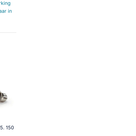
rking
aar in
5. 150