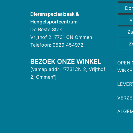
Do
Dierenspeciaalzaak &
V
Hengelsportcentrum
De Beste Stek
Za
Vrijthof 2 7731 CN Ommen
Z
Telefoon: 0529 454972
BEZOEK ONZE WINKEL
OPENI
[vamap addr="7731CN 2, Vrijthof
WINKE
2, Ommen"]
LEVER
VERZE
ALGE