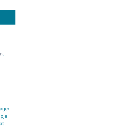
en
,
nager
mpje
at