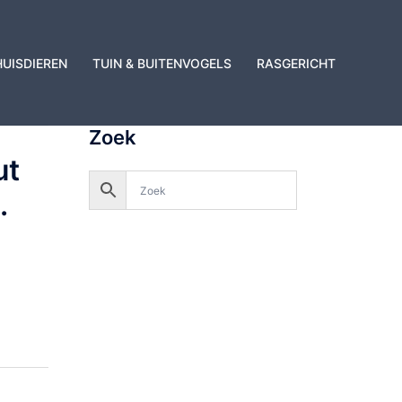
HUISDIEREN
TUIN & BUITENVOGELS
RASGERICHT
.
Zoek
ut
.