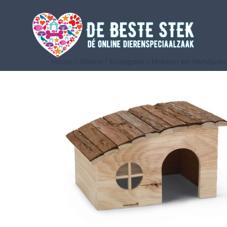
Home
/
Winkel
/
Knaagdier
/
Hokken en Verblijven