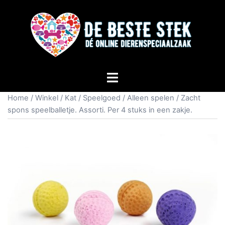
Home
/
Winkel
/
Kat
/
Speelgoed
/
Alleen spelen
/ Zacht
spons speelballetje. Assorti. Per 4 stuks in een zakje.