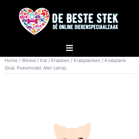
Home
/
Winkel
/
Kat
/
Krabben
/
Krabplanken
/ Krabplank
Sisal. Poesmodel. Met catnip.