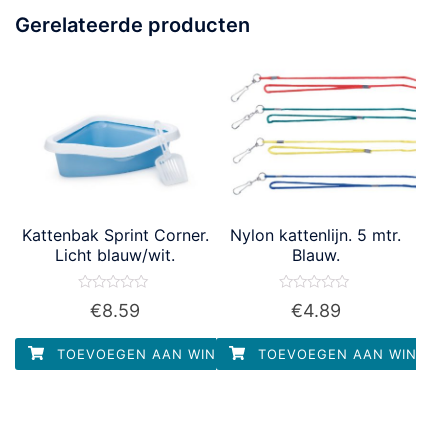
Gerelateerde producten
Kattenbak Sprint Corner.
Nylon kattenlijn. 5 mtr.
Licht blauw/wit.
Blauw.
Waardering
Waardering
€
8.59
€
4.89
0
0
uit
uit
5
5
TOEVOEGEN AAN WINKELWAGEN
TOEVOEGEN AAN WINKEL