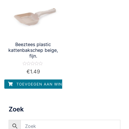
Beeztees plastic
kattenbakschep beige,
fijn.
Waardering
€
1.49
0
uit
5
TOEVOEGEN AAN WINKELWAGEN
Zoek