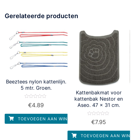
Gerelateerde producten
Beeztees nylon kattenlijn.
5 mtr. Groen.
Kattenbakmat voor
kattenbak Nestor en
Waardering
€
4.89
Aseo. 47 x 31 cm.
0
uit
5
TOEVOEGEN AAN WINKELWAGEN
Waardering
€
7.95
0
uit
5
TOEVOEGEN AAN WINKEL