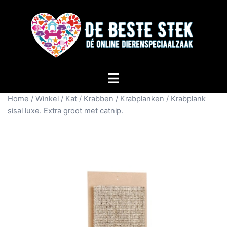
Home
/
Winkel
/
Kat
/
Krabben
/
Krabplanken
/ Krabplank
sisal luxe. Extra groot met catnip.