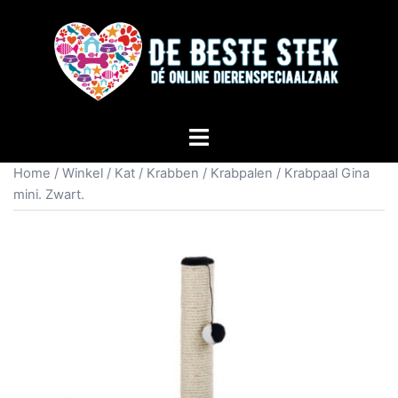
Home
/
Winkel
/
Kat
/
Krabben
/
Krabpalen
/ Krabpaal Gina
mini. Zwart.