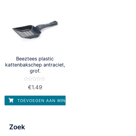
Beeztees plastic
kattenbakschep antraciet,
grof.
Waardering
€
1.49
0
uit
5
TOEVOEGEN AAN WINKELWAGEN
Zoek