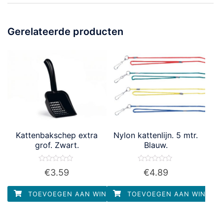
Gerelateerde producten
Kattenbakschep extra
Nylon kattenlijn. 5 mtr.
grof. Zwart.
Blauw.
Waardering
Waardering
€
3.59
€
4.89
0
0
uit
uit
5
5
TOEVOEGEN AAN WINKELWAGEN
TOEVOEGEN AAN WINKEL