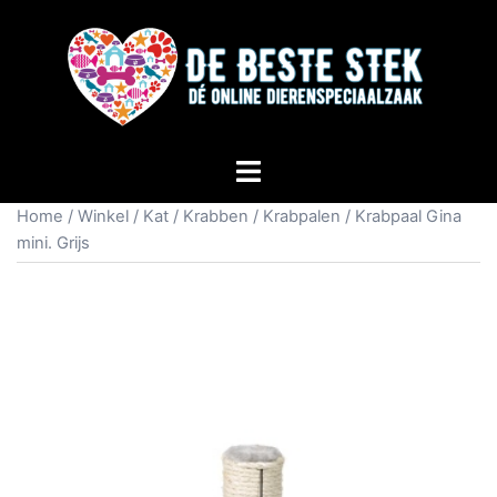
Home
/
Winkel
/
Kat
/
Krabben
/
Krabpalen
/ Krabpaal Gina
mini. Grijs