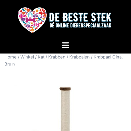
Home
/
Winkel
/
Kat
/
Krabben
/
Krabpalen
/ Krabpaal Gina.
Bruin