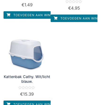
Waardering
€
1.49
0
Waardering
€
4.95
uit
0
5
uit
TOEVOEGEN AAN WINKELWAGEN
5
TOEVOEGEN AAN WINKEL
Kattenbak Cathy. Wit/licht
blauw.
Waardering
€
15.39
0
uit
5
TOEVOEGEN AAN WINKELWAGEN