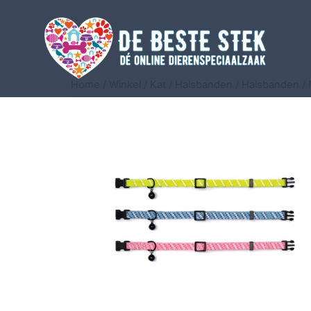
Home
/
Winkel
/
Kat
/
Halsbanden
/
Halsbanden
/ 