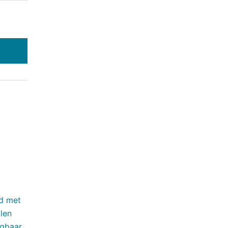
nd met
llen
jgbaar