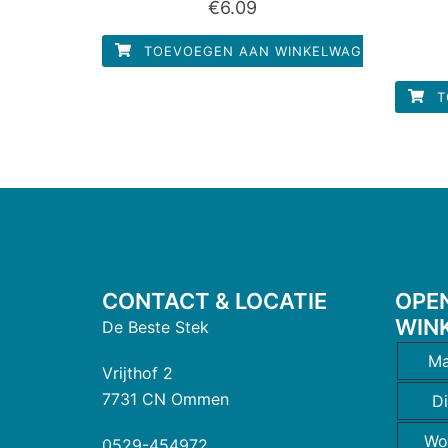
€
6.09
0
uit
5
TOEVOEGEN AAN WINKELWAGEN
T
CONTACT & LOCATIE
OPE
WIN
De Beste Stek
Ma
Vrijthof 2
7731 CN Ommen
D
Wo
0529-454972