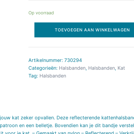
Op voorraad
TOEVOEGEN AAN WINKELWAGEN
Artikelnummer:
730294
Categorieën:
Halsbanden
,
Halsbanden
,
Kat
Tag:
Halsbanden
jouw kat zeker opvallen. Deze reflecterende kattenhalsba
 patroon en een belletje. Bovendien kan je dit bandje verste
zit voor je kat. – Gemaakt van nylon – Reflecterend – Verkri