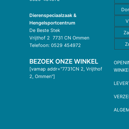
Do
Dierenspeciaalzaak &
V
Hengelsportcentrum
De Beste Stek
Za
Vrijthof 2 7731 CN Ommen
Z
Telefoon: 0529 454972
BEZOEK ONZE WINKEL
OPENI
[vamap addr="7731CN 2, Vrijthof
WINKE
2, Ommen"]
LEVER
VERZE
ALGE