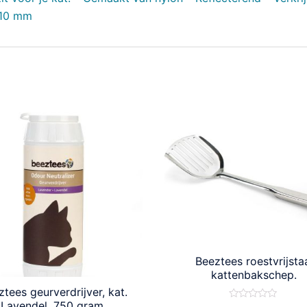
 10 mm
Beeztees roestvrijsta
kattenbakschep.
tees geurverdrijver, kat.
Lavendel. 750 gram.
Waardering