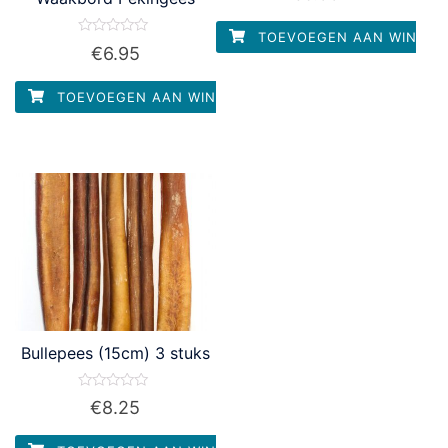
uit
5
TOEVOEGEN AAN WINKEL
Waardering
€
6.95
0
uit
5
TOEVOEGEN AAN WINKELWAGEN
Bullepees (15cm) 3 stuks
Waardering
€
8.25
0
uit
5