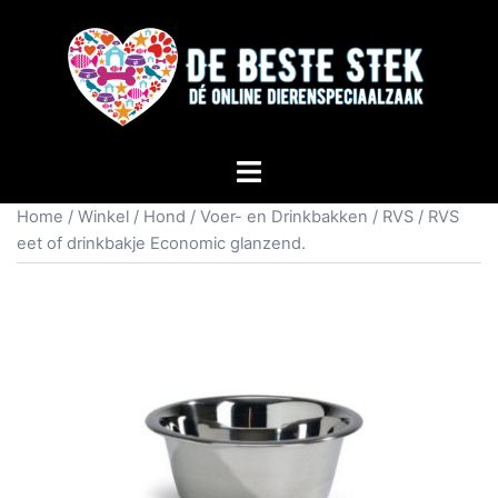
Home
/
Winkel
/
Hond
/
Voer- en Drinkbakken
/
RVS
/ RVS
eet of drinkbakje Economic glanzend.