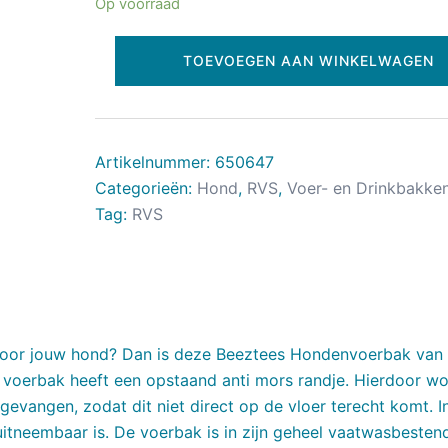
Op voorraad
TOEVOEGEN AAN WINKELWAGEN
Artikelnummer:
650647
Categorieën:
Hond
,
RVS
,
Voer- en Drinkbakke
Tag:
RVS
 voor jouw hond? Dan is deze Beeztees Hondenvoerbak van
en voerbak heeft een opstaand anti mors randje. Hierdoor wo
vangen, zodat dit niet direct op de vloer terecht komt. I
uitneembaar is. De voerbak is in zijn geheel vaatwasbestend