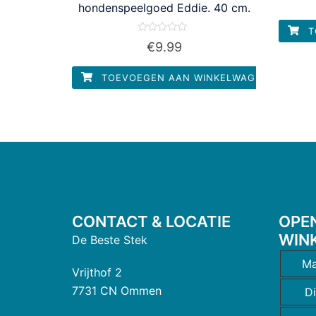
hondenspeelgoed Eddie. 40 cm.
T
Waardering
€
9.99
0
uit
5
TOEVOEGEN AAN WINKELWAGEN
CONTACT & LOCATIE
OPE
WIN
De Beste Stek
Ma
Vrijthof 2
7731 CN Ommen
D