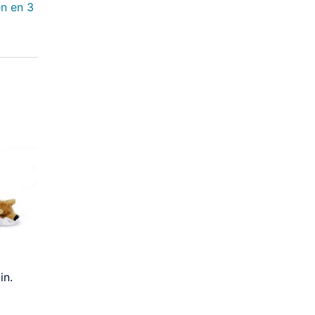
en en 3
in.