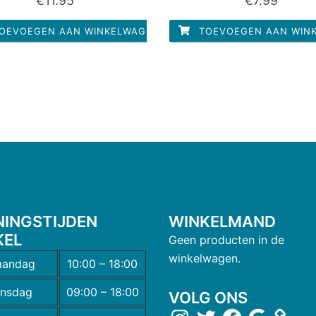
€
11.95
€
7.99
0
0
uit
uit
5
5
OEVOEGEN AAN WINKELWAGEN
TOEVOEGEN AAN WIN
NINGSTIJDEN
WINKELMAND
KEL
Geen producten in de
winkelwagen.
andag
10:00 – 18:00
insdag
09:00 – 18:00
VOLG ONS