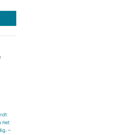
n
rdt
n het
ig. –