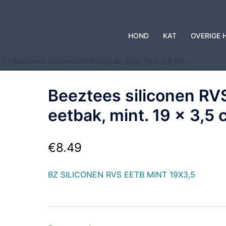
HOND
KAT
OVERIGE 
VS
/ Beeztees siliconen RVS eetbak, mint. 19 x 3,5 cm.
Beeztees siliconen RV
eetbak, mint. 19 x 3,5 
€
8.49
BZ SILICONEN RVS EETB MINT 19X3,5