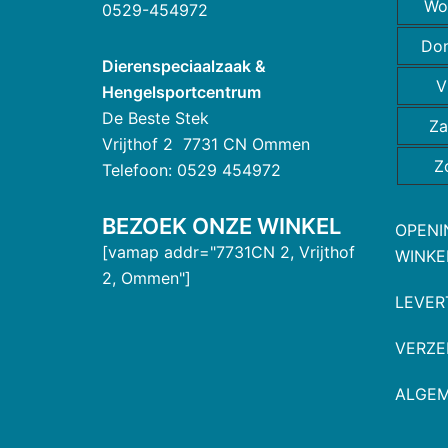
Wo
0529-454972
Do
Dierenspeciaalzaak &
V
Hengelsportcentrum
De Beste Stek
Za
Vrijthof 2 7731 CN Ommen
Z
Telefoon: 0529 454972
BEZOEK ONZE WINKEL
OPENI
[vamap addr="7731CN 2, Vrijthof
WINKE
2, Ommen"]
LEVER
VERZE
ALGE