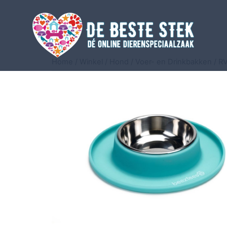
Home
/
Winkel
/
Hond
/
Voer- en Drinkbakken
/
R