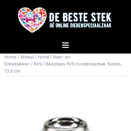
Home
/
Winkel
/
Hond
/
Voer- en
Drinkbakken
/
RVS
/ Beeztees RVS hondeneetbak Tombo,
13,5 cm.