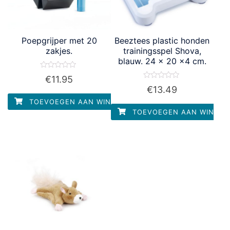
Poepgrijper met 20
Beeztees plastic honden
zakjes.
trainingsspel Shova,
blauw. 24 x 20 x4 cm.
Waardering
€
11.95
0
Waardering
€
13.49
uit
0
5
uit
TOEVOEGEN AAN WINKELWAGEN
5
TOEVOEGEN AAN WINKEL