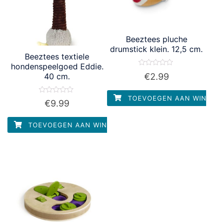
Beeztees pluche
drumstick klein. 12,5 cm.
Beeztees textiele
hondenspeelgoed Eddie.
Waardering
€
2.99
40 cm.
0
uit
5
TOEVOEGEN AAN WINKEL
Waardering
€
9.99
0
uit
5
TOEVOEGEN AAN WINKELWAGEN