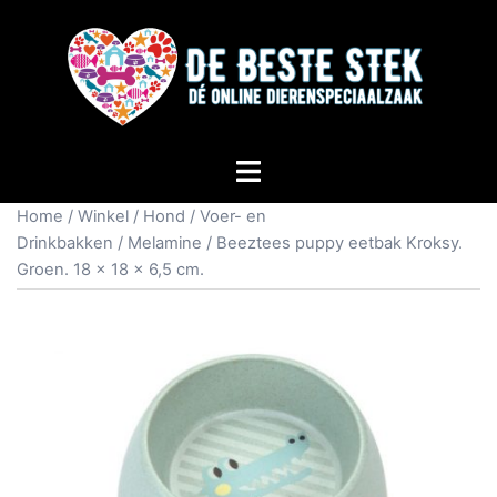
Home
/
Winkel
/
Hond
/
Voer- en
Drinkbakken
/
Melamine
/ Beeztees puppy eetbak Kroksy.
Groen. 18 x 18 x 6,5 cm.