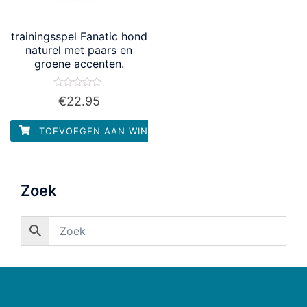
trainingsspel Fanatic hond
naturel met paars en
groene accenten.
Waardering
€
22.95
0
uit
5
TOEVOEGEN AAN WINKELWAGEN
Zoek