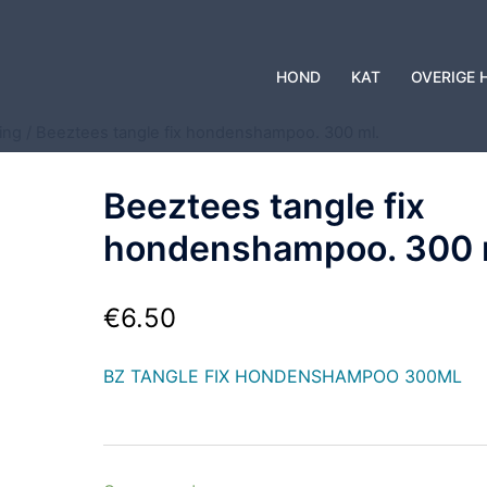
HOND
KAT
OVERIGE 
ing
/ Beeztees tangle fix hondenshampoo. 300 ml.
Beeztees tangle fix
hondenshampoo. 300 
€
6.50
BZ TANGLE FIX HONDENSHAMPOO 300ML