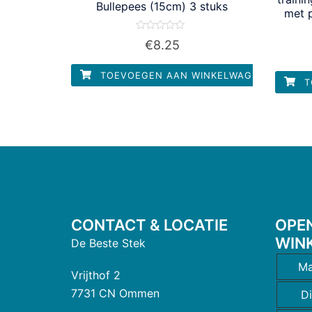
Bullepees (15cm) 3 stuks
met 
Waardering
€
8.25
0
uit
5
TOEVOEGEN AAN WINKELWAGEN
T
CONTACT & LOCATIE
OPE
WIN
De Beste Stek
Ma
Vrijthof 2
7731 CN Ommen
D