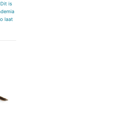
it is
ademia
o laat