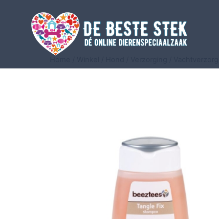
Home
/
Winkel
/
Hond
/
Verzorging
/
Vachtverzorg