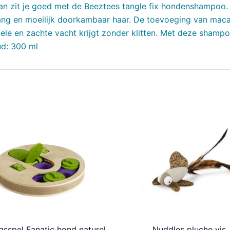
zit je goed met de Beeztees tangle fix hondenshampoo. D
lang en moeilijk doorkambaar haar. De toevoeging van mac
ele en zachte vacht krijgt zonder klitten. Met deze shampo
ud: 300 ml
ngsspel Fanatic hond naturel
Nuddles pluche vis.