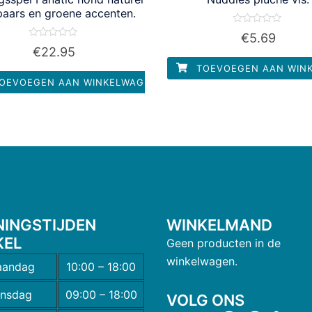
paars en groene accenten.
Waardering
€
5.69
0
Waardering
€
22.95
uit
0
5
uit
TOEVOEGEN AAN WIN
5
OEVOEGEN AAN WINKELWAGEN
NINGSTIJDEN
WINKELMAND
KEL
Geen producten in de
winkelwagen.
andag
10:00 – 18:00
insdag
09:00 – 18:00
VOLG ONS