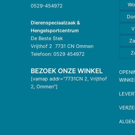
Wo
0529-454972
Do
Dierenspeciaalzaak &
V
Hengelsportcentrum
De Beste Stek
Za
Vrijthof 2 7731 CN Ommen
Z
Telefoon: 0529 454972
BEZOEK ONZE WINKEL
OPENI
[vamap addr="7731CN 2, Vrijthof
WINKE
2, Ommen"]
LEVER
VERZE
ALGE