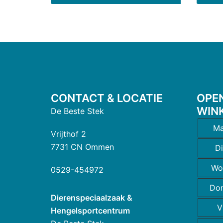
CONTACT & LOCATIE
OPE
WIN
De Beste Stek
Ma
Vrijthof 2
7731 CN Ommen
D
Wo
0529-454972
Do
Dierenspeciaalzaak &
V
Hengelsportcentrum