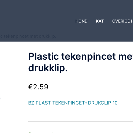
HOND
KAT
OVERIGE 
ic tekenpincet met drukklip.
Plastic tekenpincet me
drukklip.
€
2.59
BZ PLAST TEKENPINCET+DRUKCLIP 10