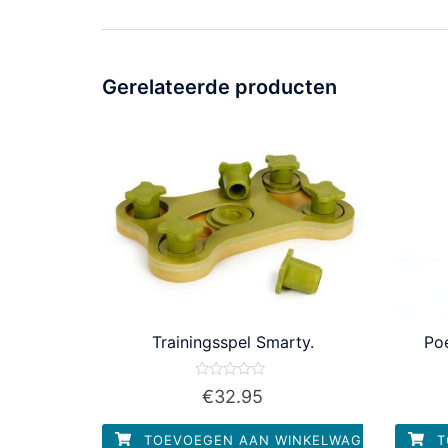
Gerelateerde producten
Trainingsspel Smarty.
Poe
Waardering
€
32.95
0
uit
5
TOEVOEGEN AAN WINKELWAGEN
T