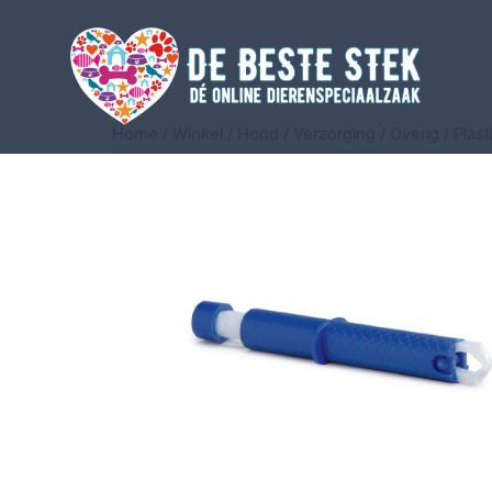
Home
/
Winkel
/
Hond
/
Verzorging
/
Overig
/ Plast