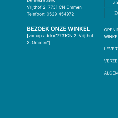
De Beste Stek
Za
Vrijthof 2 7731 CN Ommen
Z
Telefoon: 0529 454972
BEZOEK ONZE WINKEL
OPENI
[vamap addr="7731CN 2, Vrijthof
WINKE
2, Ommen"]
LEVER
VERZE
ALGE