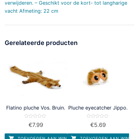
verwijderen. – Geschikt voor de kort- tot langharige
vacht Afmeting: 22 cm
Gerelateerde producten
Flatino pluche Vos. Bruin.
Pluche eyecatcher Jippo.
Waardering
Waardering
€
7.99
€
5.69
0
0
uit
uit
5
5
TOEVOEGEN AAN WINKELWAGEN
TOEVOEGEN AAN WINKEL