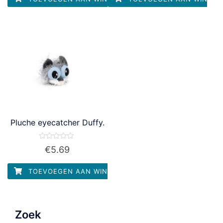
Pluche eyecatcher Duffy.
Waardering
€
5.69
0
uit
5
TOEVOEGEN AAN WINKELWAGEN
Zoek