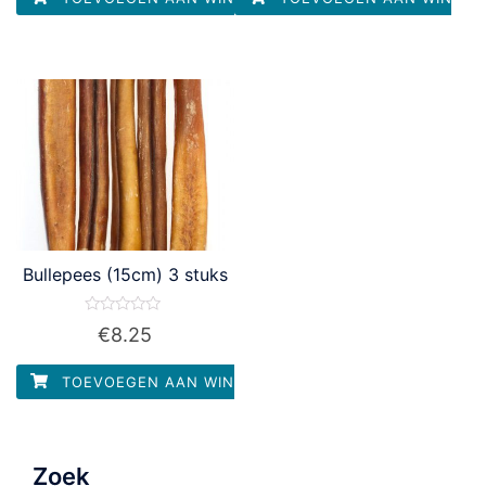
Bullepees (15cm) 3 stuks
Waardering
€
8.25
0
uit
5
TOEVOEGEN AAN WINKELWAGEN
Zoek