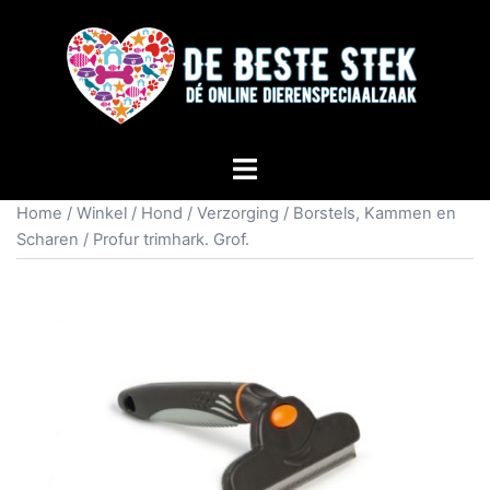
Home
/
Winkel
/
Hond
/
Verzorging
/
Borstels, Kammen en
Scharen
/ Profur trimhark. Grof.