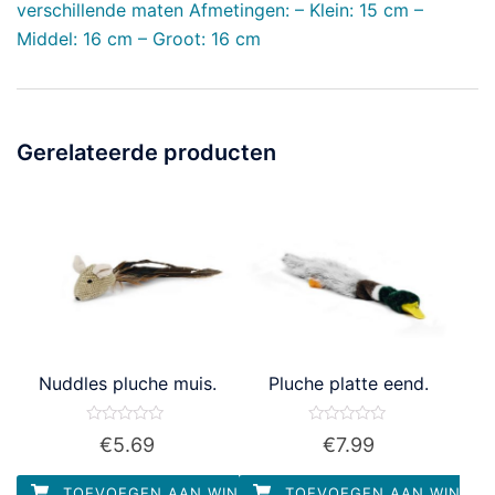
verschillende maten Afmetingen: – Klein: 15 cm –
Middel: 16 cm – Groot: 16 cm
Gerelateerde producten
Nuddles pluche muis.
Pluche platte eend.
Waardering
Waardering
€
5.69
€
7.99
0
0
uit
uit
5
5
TOEVOEGEN AAN WINKELWAGEN
TOEVOEGEN AAN WINKEL