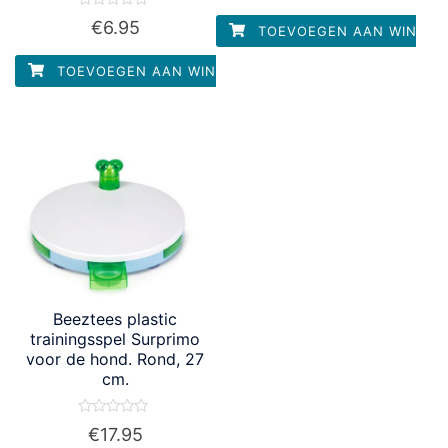
uit
5
Waardering
€
6.95
TOEVOEGEN AAN WINKEL
0
uit
5
TOEVOEGEN AAN WINKELWAGEN
Beeztees plastic
trainingsspel Surprimo
voor de hond. Rond, 27
cm.
Waardering
€
17.95
0