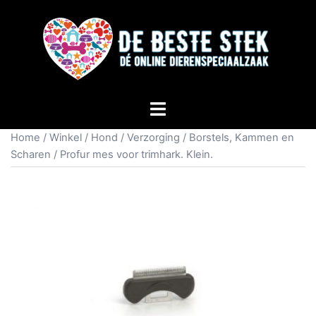
Home
/
Winkel
/
Hond
/
Verzorging
/
Borstels, Kammen en
Scharen
/ Profur mes voor trimhark. Klein.