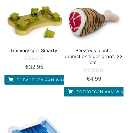
Trainingsspel Smarty.
Beeztees pluche
drumstick tijger groot. 22
cm.
Waardering
€
32.95
0
uit
5
Waardering
€
4.99
TOEVOEGEN AAN WINKELWAGEN
0
uit
5
TOEVOEGEN AAN WINKEL