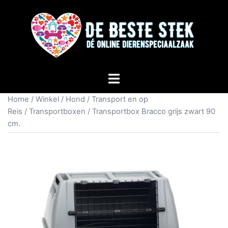
Home
/
Winkel
/
Hond
/
Transport en op
Reis
/
Transportboxen
/ Transportbox Bracco grijs zwart 90
cm.