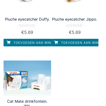
Pluche eyecatcher Duffy.
Pluche eyecatcher Jippo.
Waardering
Waardering
€
5.69
€
5.69
0
0
uit
uit
5
5
TOEVOEGEN AAN WINKELWAGEN
TOEVOEGEN AAN WINKEL
Cat Mate drinkfontein.
Wit.