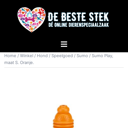
Home
/
Winkel
/
Hond
/
Speelgoed
/
Sumo
/ Sumo Play,
maat S. Oranje.