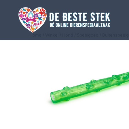
Home
/
Winkel
/
Hond
/
Speelgoed
/
Buitenspeel