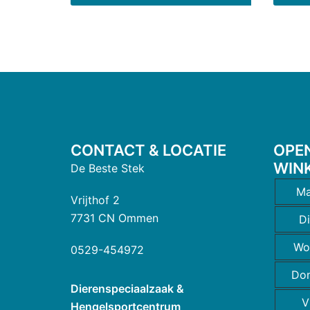
CONTACT & LOCATIE
OPE
WIN
De Beste Stek
Ma
Vrijthof 2
7731 CN Ommen
D
Wo
0529-454972
Do
Dierenspeciaalzaak &
V
Hengelsportcentrum