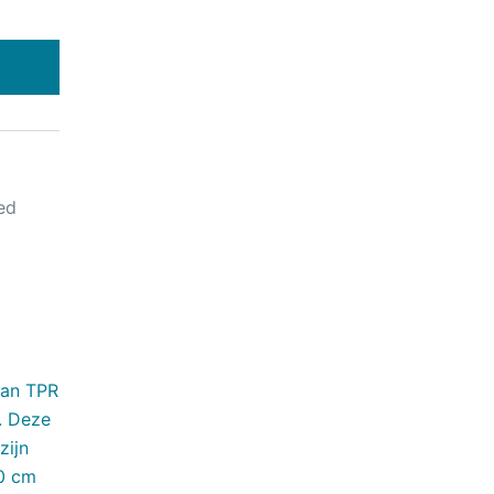
ed
van TPR
. Deze
zijn
30 cm