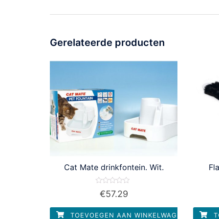
Gerelateerde producten
Cat Mate drinkfontein. Wit.
Fl
Waardering
€
57.29
0
uit
5
TOEVOEGEN AAN WINKELWAGEN
T