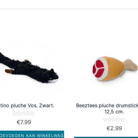
atino pluche Vos. Zwart.
Beeztees pluche drumstick
12,5 cm.
Waardering
€
7.99
0
Waardering
€
2.99
uit
0
5
uit
OEVOEGEN AAN WINKELWAGEN
5