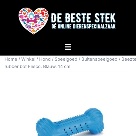
Home
/
Winkel
/
Hond
/
Speelgoed
/
Buitenspeelgoed
/ Beezt
rubber bot Frisco. Blauw. 14 cm.