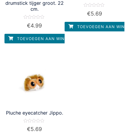
drumstick tijger groot. 22
cm.
Waardering
€
5.69
0
uit
5
Waardering
€
4.99
TOEVOEGEN AAN WINKEL
0
uit
5
TOEVOEGEN AAN WINKELWAGEN
Pluche eyecatcher Jippo.
Waardering
€
5.69
0