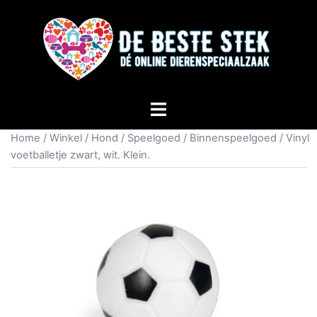
Home
/
Winkel
/
Hond
/
Speelgoed
/
Binnenspeelgoed
/ Vinyl
voetballetje zwart, wit. Klein.