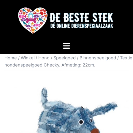
Home
/
Winkel
/
Hond
/
Speelgoed
/
Binnenspeelgoed
/ Textie
hondenspeelgoed Checky. Afmeting: 22cm.