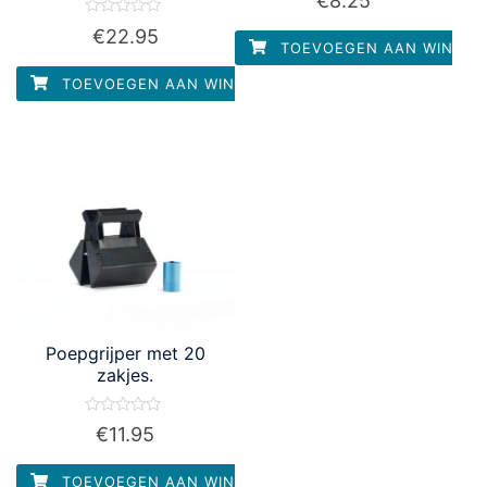
€
8.25
0
uit
Waardering
€
22.95
5
0
TOEVOEGEN AAN WINKEL
uit
5
TOEVOEGEN AAN WINKELWAGEN
Poepgrijper met 20
zakjes.
Waardering
€
11.95
0
uit
5
TOEVOEGEN AAN WINKELWAGEN