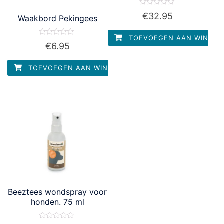
Waardering
€
32.95
Waakbord Pekingees
0
uit
5
TOEVOEGEN AAN WINKEL
Waardering
€
6.95
0
uit
5
TOEVOEGEN AAN WINKELWAGEN
Beeztees wondspray voor
honden. 75 ml