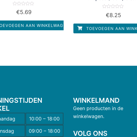
Waardering
€
5.69
Waardering
0
€
8.25
0
uit
uit
5
5
OEVOEGEN AAN WINKELWAGEN
TOEVOEGEN AAN WIN
NINGSTIJDEN
WINKELMAND
KEL
Geen producten in de
winkelwagen.
andag
10:00 – 18:00
insdag
09:00 – 18:00
VOLG ONS