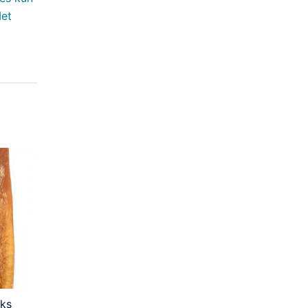
Met
uks