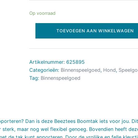
Op voorraad
TOEVOEGEN AAN WINKELWAGEN
Artikelnummer:
625895
Categorieën:
Binnenspeelgoed
,
Hond
,
Speelgo
Tag:
Binnenspeelgoed
pporteren? Dan is deze Beeztees Boomtak iets voor jou. Di
r sterk, maar nog wel flexibel genoeg. Bovendien heeft dez
 met de tak kunt apporteren. Door de vrolijke en felle kleurt