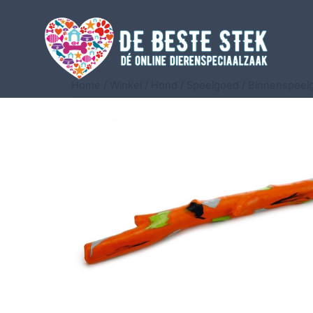
Home
/
Winkel
/
Hond
/
Speelgoed
/
Binnenspeel