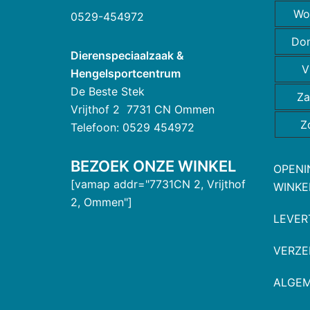
Wo
0529-454972
Do
Dierenspeciaalzaak &
V
Hengelsportcentrum
De Beste Stek
Za
Vrijthof 2 7731 CN Ommen
Z
Telefoon: 0529 454972
BEZOEK ONZE WINKEL
OPENI
[vamap addr="7731CN 2, Vrijthof
WINKE
2, Ommen"]
LEVER
VERZE
ALGE