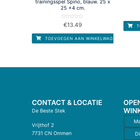
trainingsspel Spino, blauw. 25 x
25 x4 cm.
Waardering
€
13.49
T
0
uit
5
TOEVOEGEN AAN WINKELWAGEN
CONTACT & LOCATIE
OPE
WIN
De Beste Stek
Ma
Vrijthof 2
7731 CN Ommen
D