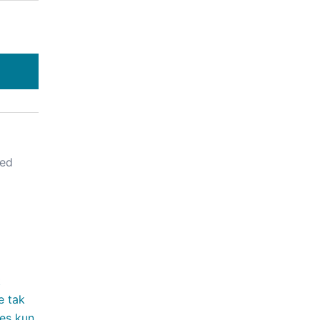
ed
t
e tak
jes kun