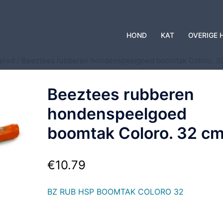
HOND
KAT
OVERIGE 
goed
/ Beeztees rubberen hondenspeelgoed boomtak Coloro. 3
Beeztees rubberen
hondenspeelgoed
boomtak Coloro. 32 cm
€
10.79
BZ RUB HSP BOOMTAK COLORO 32