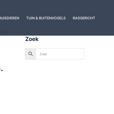
HUISDIEREN
TUIN & BUITENVOGELS
RASGERICHT
2 cm.
Zoek
.