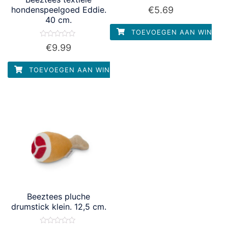
Waardering
€
5.69
hondenspeelgoed Eddie.
0
40 cm.
uit
5
TOEVOEGEN AAN WINKEL
Waardering
€
9.99
0
uit
5
TOEVOEGEN AAN WINKELWAGEN
Beeztees pluche
drumstick klein. 12,5 cm.