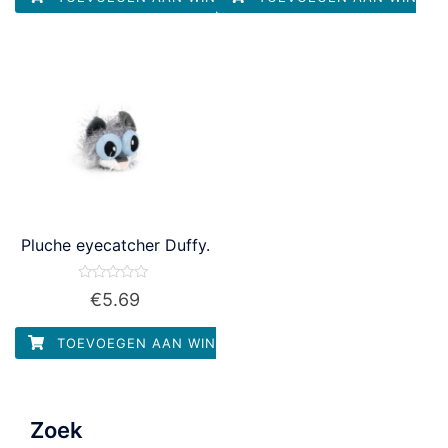
Pluche eyecatcher Duffy.
Waardering
€
5.69
0
uit
5
TOEVOEGEN AAN WINKELWAGEN
Zoek