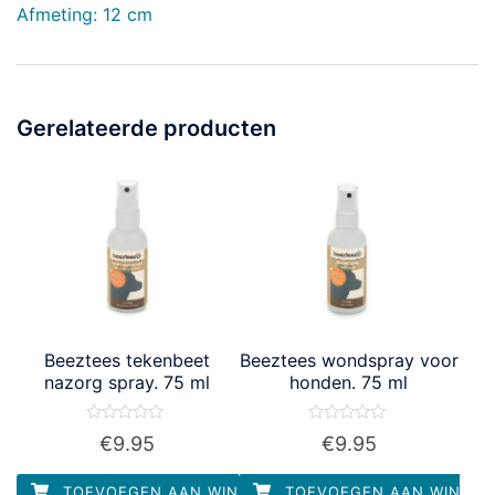
Afmeting: 12 cm
Gerelateerde producten
Beeztees tekenbeet
Beeztees wondspray voor
nazorg spray. 75 ml
honden. 75 ml
Waardering
Waardering
€
9.95
€
9.95
0
0
uit
uit
5
5
TOEVOEGEN AAN WINKELWAGEN
TOEVOEGEN AAN WINKEL