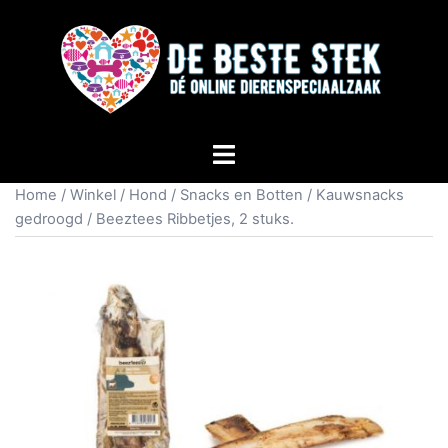
Home
/
Winkel
/
Hond
/
Snacks en Botten
/
Kauwsnacks
gedroogd
/ Beeztees Ribbetjes, 2 stuks.