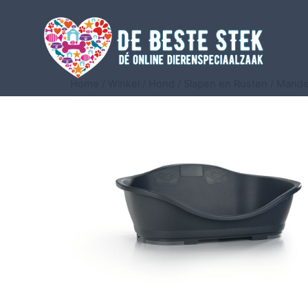
Home
/
Winkel
/
Hond
/
Slapen en Rusten
/
Mande