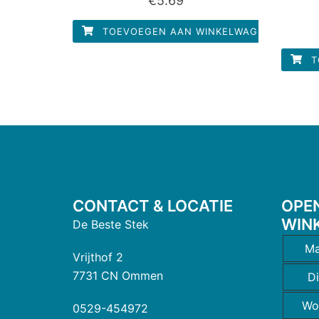
€
5.69
0
uit
5
TOEVOEGEN AAN WINKELWAGEN
T
CONTACT & LOCATIE
OPE
WIN
De Beste Stek
Ma
Vrijthof 2
7731 CN Ommen
D
Wo
0529-454972