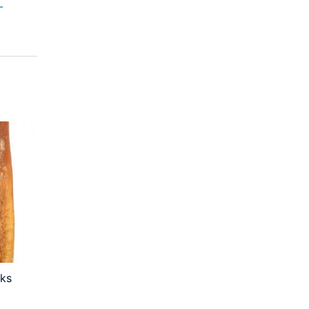
–
uks