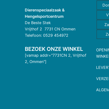
Do
Dierenspeciaalzaak &
V
Hengelsportcentrum
De Beste Stek
Za
Vrijthof 2 7731 CN Ommen
Z
Telefoon: 0529 454972
BEZOEK ONZE WINKEL
OPENI
[vamap addr="7731CN 2, Vrijthof
WINKE
2, Ommen"]
LEVER
VERZE
ALGE