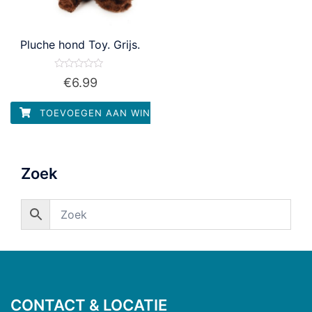
Pluche hond Toy. Grijs.
Waardering
€
6.99
0
uit
5
TOEVOEGEN AAN WINKELWAGEN
Zoek
CONTACT & LOCATIE