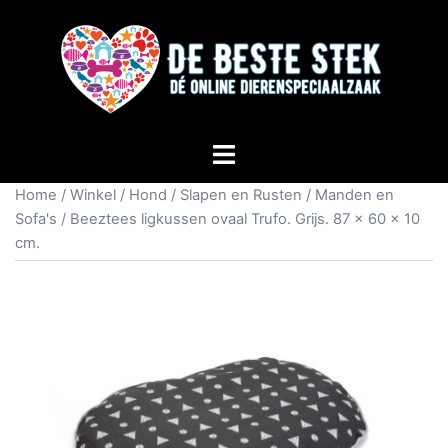
Home
/
Winkel
/
Hond
/
Slapen en Rusten
/
Manden en
Sofa's
/ Beeztees ligkussen ovaal Trufo. Grijs. 87 x 60 x 10
cm.