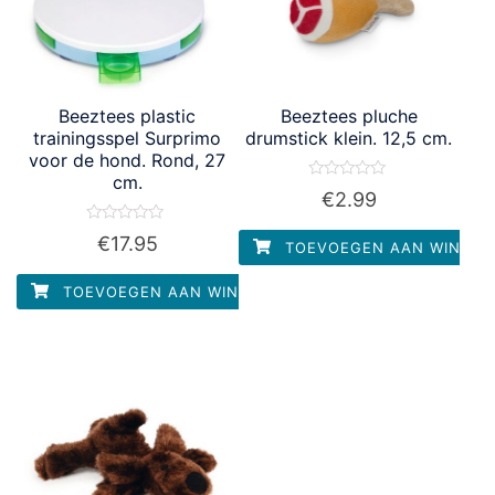
Beeztees plastic
Beeztees pluche
trainingsspel Surprimo
drumstick klein. 12,5 cm.
voor de hond. Rond, 27
cm.
Waardering
€
2.99
0
uit
5
Waardering
€
17.95
TOEVOEGEN AAN WINKEL
0
uit
5
TOEVOEGEN AAN WINKELWAGEN