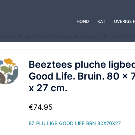
HOND
KAT
OVERIGE 
ssens en Bedden
/ Beeztees pluche ligbed Good Life. Bruin. 80 x
Beeztees pluche ligbe
Good Life. Bruin. 80 x 
x 27 cm.
€
74.95
BZ PLU LIGB GOOD LIFE BRN 80X70X27