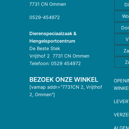
7731 CN Ommen
D
Wo
0529-454972
Do
Dierenspeciaalzaak &
V
Hengelsportcentrum
De Beste Stek
Za
Vrijthof 2 7731 CN Ommen
Z
Telefoon: 0529 454972
BEZOEK ONZE WINKEL
OPENI
[vamap addr="7731CN 2, Vrijthof
WINKE
2, Ommen"]
LEVER
VERZE
ALGE