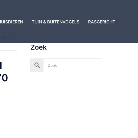
HUISDIEREN
TUIN & BUITENVOGELS
RASGERICHT
 70 x
Zoek
d
70