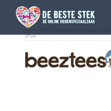
Home
/
Winkel
/
Hond
/
Slapen en Rusten
/
Ligku
27 cm.