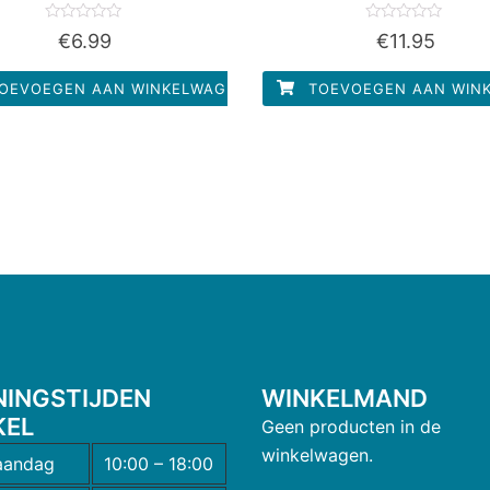
Waardering
Waardering
€
6.99
€
11.95
0
0
uit
uit
5
5
OEVOEGEN AAN WINKELWAGEN
TOEVOEGEN AAN WIN
NINGSTIJDEN
WINKELMAND
KEL
Geen producten in de
winkelwagen.
andag
10:00 – 18:00