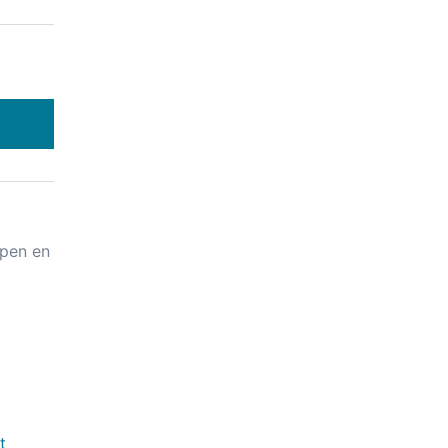
apen en
t