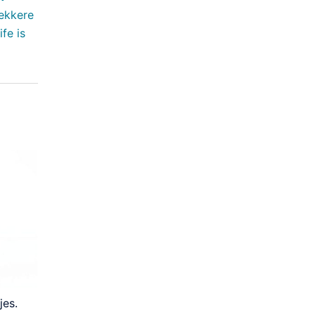
lekkere
fe is
jes.