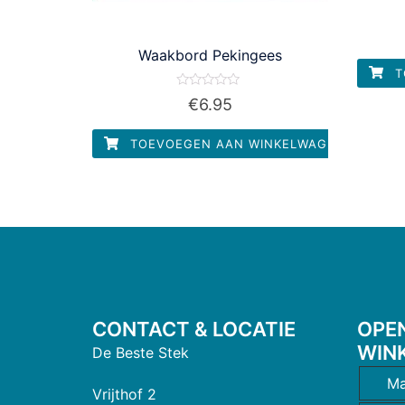
Waakbord Pekingees
T
Waardering
€
6.95
0
uit
5
TOEVOEGEN AAN WINKELWAGEN
CONTACT & LOCATIE
OPE
WIN
De Beste Stek
Ma
Vrijthof 2