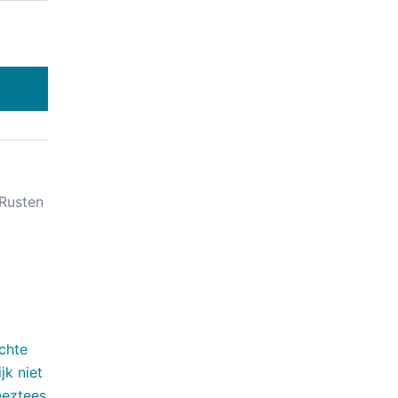
Rusten
chte
jk niet
eeztees