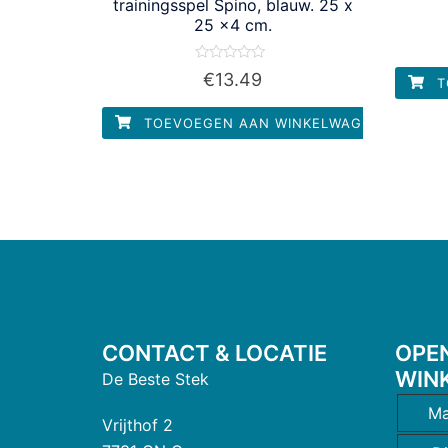
trainingsspel Spino, blauw. 25 x
25 x4 cm.
Waardering
€
13.49
T
0
uit
5
TOEVOEGEN AAN WINKELWAGEN
CONTACT & LOCATIE
OPE
WIN
De Beste Stek
Ma
Vrijthof 2