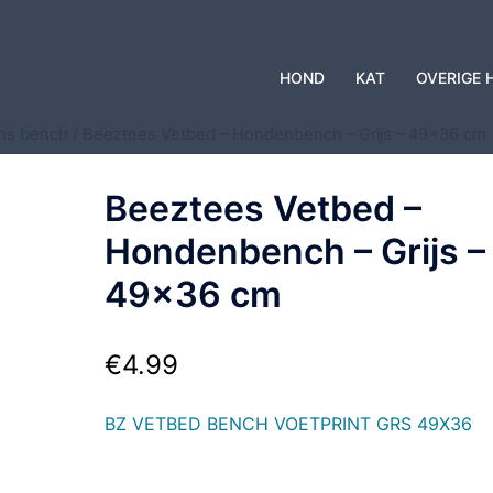
HOND
KAT
OVERIGE 
ns bench
/ Beeztees Vetbed – Hondenbench – Grijs – 49×36 cm
Beeztees Vetbed –
Hondenbench – Grijs –
49×36 cm
€
4.99
BZ VETBED BENCH VOETPRINT GRS 49X36