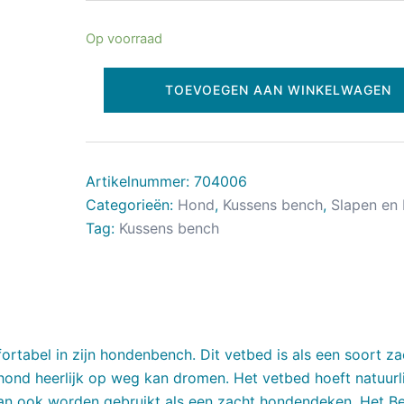
Op voorraad
TOEVOEGEN AAN WINKELWAGEN
Artikelnummer:
704006
Categorieën:
Hond
,
Kussens bench
,
Slapen en 
Tag:
Kussens bench
rtabel in zijn hondenbench. Dit vetbed is als een soort za
ond heerlijk op weg kan dromen. Het vetbed hoeft natuurli
 kan ook worden gebruikt als een zacht hondendeken. Het B