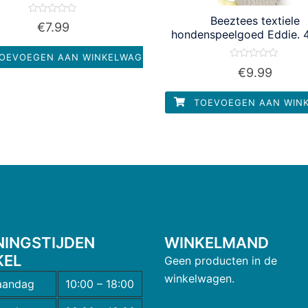
Beeztees textiele
Waardering
€
7.99
0
hondenspeelgoed Eddie. 
uit
5
OEVOEGEN AAN WINKELWAGEN
Waardering
€
9.99
0
uit
5
TOEVOEGEN AAN WIN
NINGSTIJDEN
WINKELMAND
KEL
Geen producten in de
winkelwagen.
andag
10:00 – 18:00