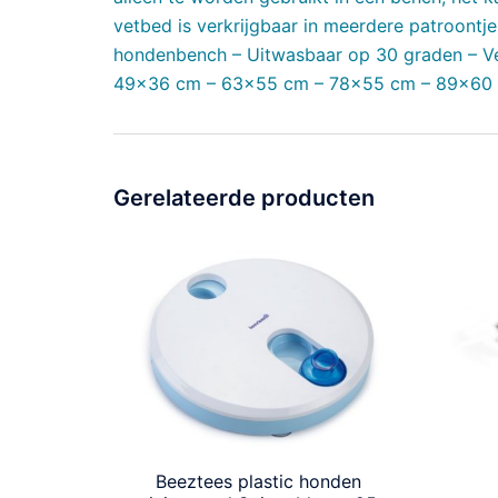
vetbed is verkrijgbaar in meerdere patroontje
hondenbench – Uitwasbaar op 30 graden – Ver
49×36 cm – 63×55 cm – 78×55 cm – 89×60 
Gerelateerde producten
Beeztees plastic honden