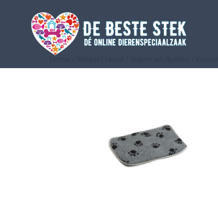
Home
/
Winkel
/
Hond
/
Slapen en Rusten
/
Kusse