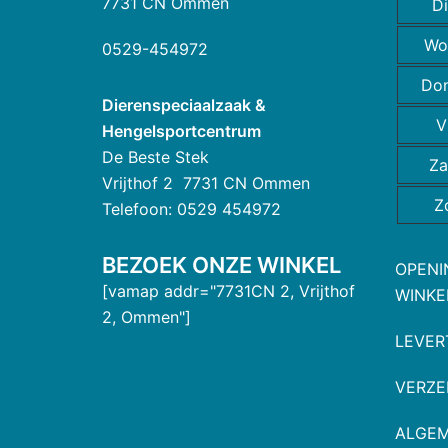
7731 CN Ommen
D
Wo
0529-454972
Do
Dierenspeciaalzaak &
V
Hengelsportcentrum
De Beste Stek
Za
Vrijthof 2 7731 CN Ommen
Z
Telefoon: 0529 454972
BEZOEK ONZE WINKEL
OPENI
[vamap addr="7731CN 2, Vrijthof
WINKE
2, Ommen"]
LEVER
VERZE
ALGE