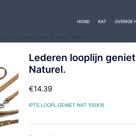
HOND
KAT
OVERIGE 
jnen Leer
/ Lederen looplijn geniet. Naturel.
Lederen looplijn geniet
Naturel.
€
14.39
IPTS LOOPL,GENIET NAT 100X16