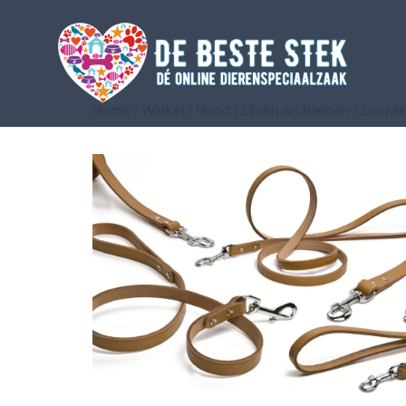
Home
/
Winkel
/
Hond
/
Lijnen en Riemen
/
Loopli