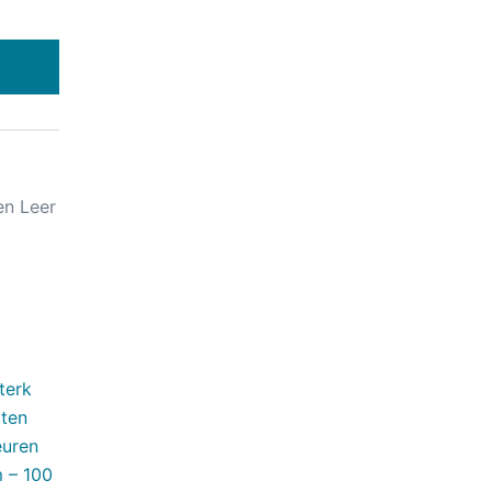
en Leer
terk
aten
euren
 – 100