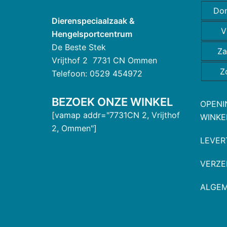
Do
Dierenspeciaalzaak &
V
Hengelsportcentrum
De Beste Stek
Za
Vrijthof 2 7731 CN Ommen
Z
Telefoon: 0529 454972
BEZOEK ONZE WINKEL
OPENI
[vamap addr="7731CN 2, Vrijthof
WINKE
2, Ommen"]
LEVER
VERZE
ALGE