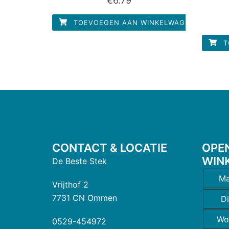
€
6.79
0
uit
5
TOEVOEGEN AAN WINKELWAGEN
T
CONTACT & LOCATIE
OPE
WIN
De Beste Stek
Ma
Vrijthof 2
7731 CN Ommen
D
Wo
0529-454972