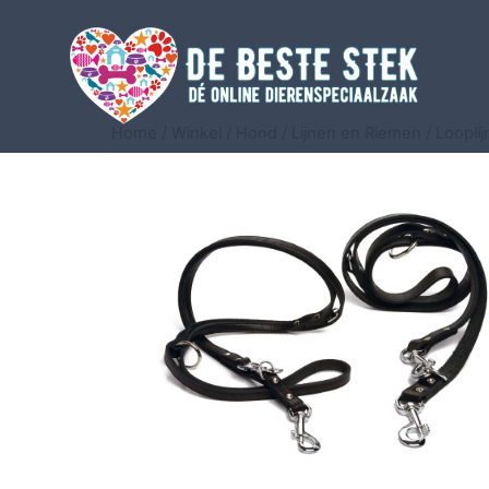
Home
/
Winkel
/
Hond
/
Lijnen en Riemen
/
Loopli