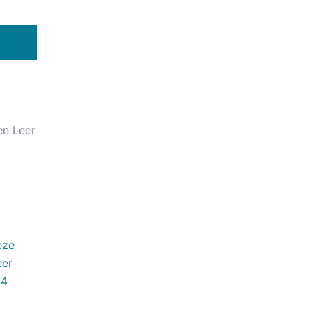
en Leer
eze
eer
 4