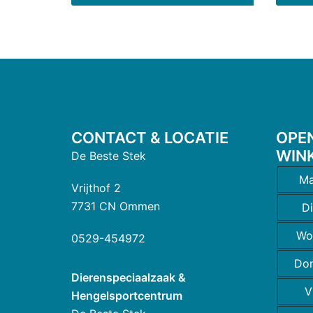
CONTACT & LOCATIE
OPE
WIN
De Beste Stek
Ma
Vrijthof 2
7731 CN Ommen
D
Wo
0529-454972
Do
Dierenspeciaalzaak &
V
Hengelsportcentrum