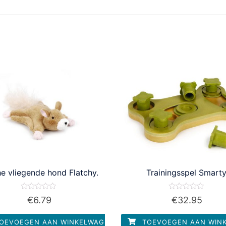
e vliegende hond Flatchy.
Trainingsspel Smarty
Waardering
Waardering
€
6.79
€
32.95
0
0
uit
uit
5
5
OEVOEGEN AAN WINKELWAGEN
TOEVOEGEN AAN WIN