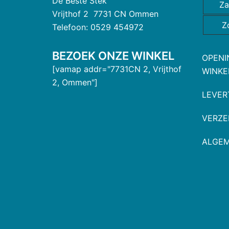
De Beste Stek
Za
Vrijthof 2 7731 CN Ommen
Z
Telefoon: 0529 454972
BEZOEK ONZE WINKEL
OPENI
[vamap addr="7731CN 2, Vrijthof
WINKE
2, Ommen"]
LEVER
VERZE
ALGE