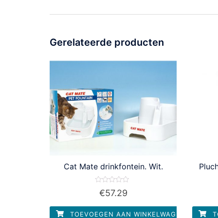
Gerelateerde producten
Cat Mate drinkfontein. Wit.
Pluch
Waardering
€
57.29
0
uit
5
TOEVOEGEN AAN WINKELWAGEN
T