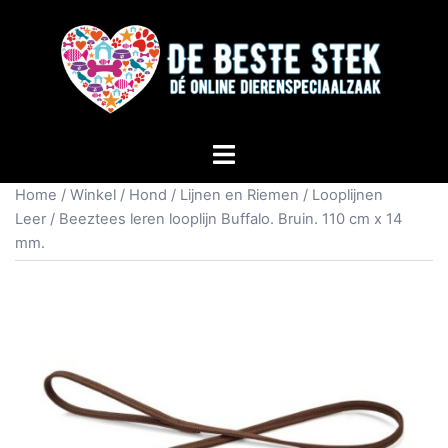
Home
/
Winkel
/
Hond
/
Lijnen en Riemen
/
Looplijnen
Leer
/ Beeztees leren looplijn Buffalo. Bruin. 110 cm x 14
mm.