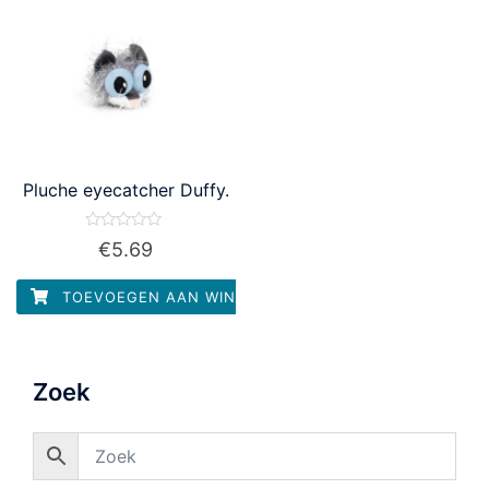
Pluche eyecatcher Duffy.
Waardering
€
5.69
0
uit
5
TOEVOEGEN AAN WINKELWAGEN
Zoek