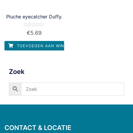
Pluche eyecatcher Duffy.
Waardering
€
5.69
0
uit
5
TOEVOEGEN AAN WINKELWAGEN
Zoek
CONTACT & LOCATIE