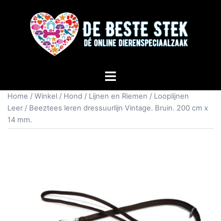
Home
/
Winkel
/
Hond
/
Lijnen en Riemen
/
Looplijnen
Leer
/ Beeztees leren dressuurlijn Vintage. Bruin. 200 cm x
14 mm.