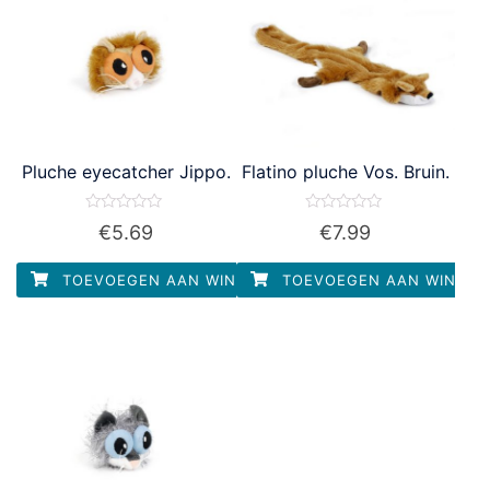
Pluche eyecatcher Jippo.
Flatino pluche Vos. Bruin.
Waardering
Waardering
€
5.69
€
7.99
0
0
uit
uit
5
5
TOEVOEGEN AAN WINKELWAGEN
TOEVOEGEN AAN WINKEL