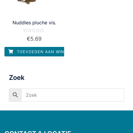
Nuddles pluche vis.
Waardering
€
5.69
0
uit
5
TOEVOEGEN AAN WINKELWAGEN
Zoek