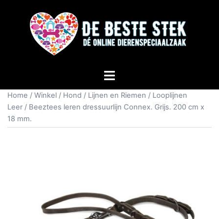
Home
/
Winkel
/
Hond
/
Lijnen en Riemen
/
Looplijnen
Leer
/ Beeztees leren dressuurlijn Connex. Grijs. 200 cm x
18 mm.