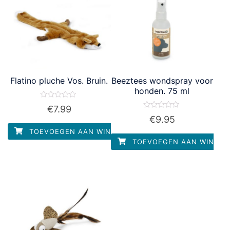
Flatino pluche Vos. Bruin.
Beeztees wondspray voor
honden. 75 ml
Waardering
€
7.99
0
Waardering
€
9.95
uit
0
5
uit
TOEVOEGEN AAN WINKELWAGEN
5
TOEVOEGEN AAN WINKEL